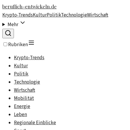
beruflich-entwickeln.de
Krypto-Trends
Kultur
Politik
Technologie
Wirtschaft
Mehr
Rubriken
Krypto-Trends
Kultur
Politik
Technologie
Wirtschaft
Mobilität
Energie
Leben
Regionale Einblicke