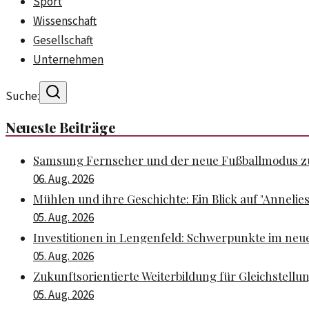
Sport
Wissenschaft
Gesellschaft
Unternehmen
Suche:
Neueste Beiträge
Samsung Fernseher und der neue Fußballmodus 
06. Aug. 2026
Mühlen und ihre Geschichte: Ein Blick auf "Annelies
05. Aug. 2026
Investitionen in Lengenfeld: Schwerpunkte im neu
05. Aug. 2026
Zukunftsorientierte Weiterbildung für Gleichstel
05. Aug. 2026