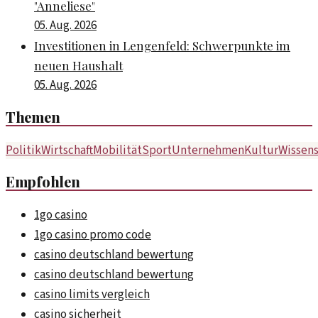
"Anneliese"
05. Aug. 2026
Investitionen in Lengenfeld: Schwerpunkte im
neuen Haushalt
05. Aug. 2026
Themen
Politik
Wirtschaft
Mobilität
Sport
Unternehmen
Kultur
Wissens
Empfohlen
1go casino
1go casino promo code
casino deutschland bewertung
casino deutschland bewertung
casino limits vergleich
casino sicherheit