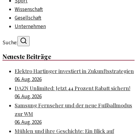
Sport
Wissenschaft
Gesellschaft
Unternehmen
Suche:
Neueste Beiträge
Elektro Hartinger investiert in Zukunftsstrategien
06. Aug. 2026
DAZN Unlimited: Jetzt 44 Prozent Rabatt sichern!
06. Aug. 2026
Samsung Fernseher und der neue Fußballmodus
zur WM
06. Aug. 2026
Mühlen und ihre Geschichte: Ein Blick auf