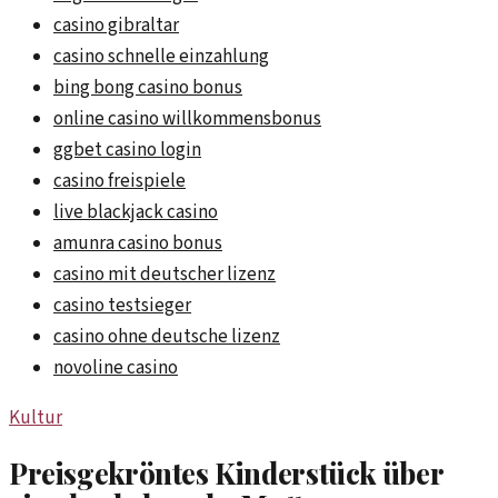
casino gibraltar
casino schnelle einzahlung
bing bong casino bonus
online casino willkommensbonus
ggbet casino login
casino freispiele
live blackjack casino
amunra casino bonus
casino mit deutscher lizenz
casino testsieger
casino ohne deutsche lizenz
novoline casino
Kultur
Preisgekröntes Kinderstück über