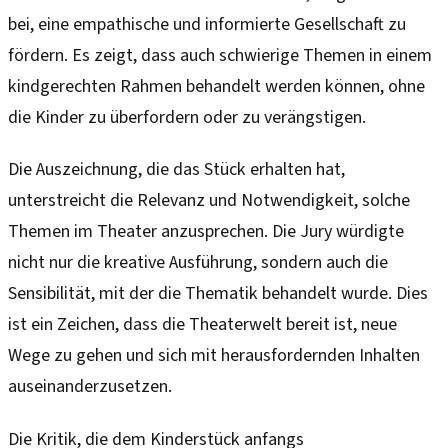
bei, eine empathische und informierte Gesellschaft zu
fördern. Es zeigt, dass auch schwierige Themen in einem
kindgerechten Rahmen behandelt werden können, ohne
die Kinder zu überfordern oder zu verängstigen.
Die Auszeichnung, die das Stück erhalten hat,
unterstreicht die Relevanz und Notwendigkeit, solche
Themen im Theater anzusprechen. Die Jury würdigte
nicht nur die kreative Ausführung, sondern auch die
Sensibilität, mit der die Thematik behandelt wurde. Dies
ist ein Zeichen, dass die Theaterwelt bereit ist, neue
Wege zu gehen und sich mit herausfordernden Inhalten
auseinanderzusetzen.
Die Kritik, die dem Kinderstück anfangs