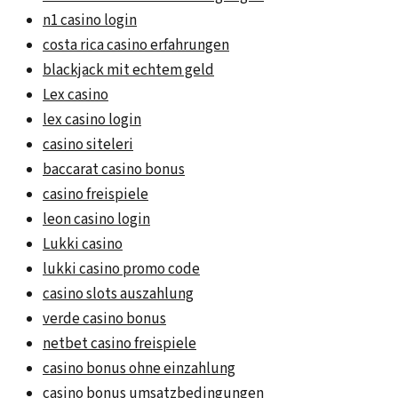
n1 casino login
costa rica casino erfahrungen
blackjack mit echtem geld
Lex casino
lex casino login
casino siteleri
baccarat casino bonus
casino freispiele
leon casino login
Lukki casino
lukki casino promo code
casino slots auszahlung
verde casino bonus
netbet casino freispiele
casino bonus ohne einzahlung
casino bonus umsatzbedingungen