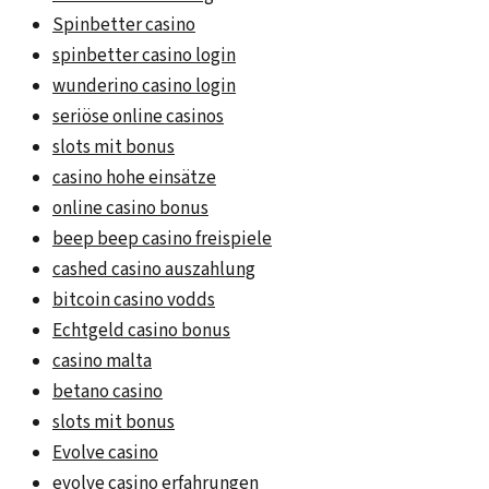
Spinbetter casino
spinbetter casino login
wunderino casino login
seriöse online casinos
slots mit bonus
casino hohe einsätze
online casino bonus
beep beep casino freispiele
cashed casino auszahlung
bitcoin casino vodds
Echtgeld casino bonus
casino malta
betano casino
slots mit bonus
Evolve casino
evolve casino erfahrungen