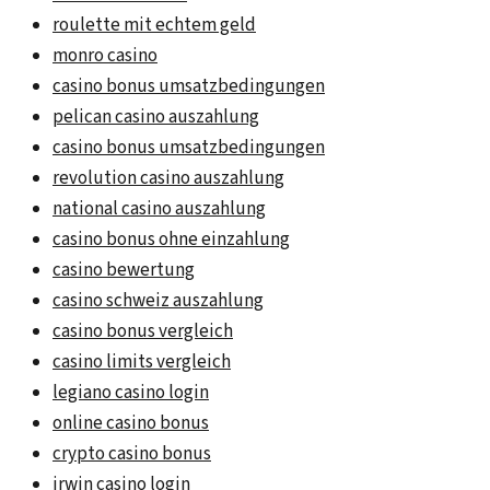
roulette mit echtem geld
monro casino
casino bonus umsatzbedingungen
pelican casino auszahlung
casino bonus umsatzbedingungen
revolution casino auszahlung
national casino auszahlung
casino bonus ohne einzahlung
casino bewertung
casino schweiz auszahlung
casino bonus vergleich
casino limits vergleich
legiano casino login
online casino bonus
crypto casino bonus
irwin casino login