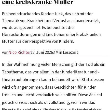
eine krebskranke Mutter
Ein beeindruckendes Kinderstück, das sich mit der
Thematik von Krankheit und Verlust auseinandersetzt,
wurde ausgezeichnet. Es beleuchtet die
Herausforderungen und Emotionen einer krebskranken
Mutter aus der Perspektive von Kindern.
von
Nico Richter
13. Juni 2026
3
Min Lesezeit
In der Wahrnehmung vieler Menschen gilt der Tod als ein
Tabuthema, das vor allem in der Kinderliteratur und -
theateraufführungen kaum behandelt wird. Stattdessen
wird oft angenommen, dass Geschichten für Kinder
fröhlich und leicht verdaulich sein sollten. Diese Ansicht
jedoch erweist sich als unvollständig, wenn wir das