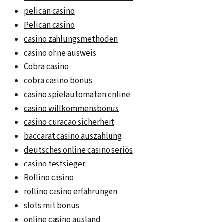
pelican casino
Pelican casino
casino zahlungsmethoden
casino ohne ausweis
Cobra casino
cobra casino bonus
casino spielautomaten online
casino willkommensbonus
casino curacao sicherheit
baccarat casino auszahlung
deutsches online casino seriös
casino testsieger
Rollino casino
rollino casino erfahrungen
slots mit bonus
online casino ausland