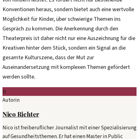
Konventionen heraus, sondern bietet auch eine wertvolle
Möglichkeit für Kinder, über schwierige Themen ins
Gespräch zu kommen. Die Anerkennung durch den
Theaterpreis ist daher nicht nur eine Auszeichnung für die
Kreativen hinter dem Stück, sondern ein Signal an die
gesamte Kulturszene, dass der Mut zur
Auseinandersetzung mit komplexen Themen gefördert
werden sollte.
N
Autorin
Nico Richter
Nico ist freiberuflicher Journalist mit einer Spezialisierung
auf Gesundheitsthemen. Er hat einen Master in Public