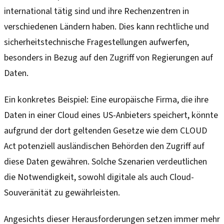
international tätig sind und ihre Rechenzentren in
verschiedenen Ländern haben. Dies kann rechtliche und
sicherheitstechnische Fragestellungen aufwerfen,
besonders in Bezug auf den Zugriff von Regierungen auf
Daten.
Ein konkretes Beispiel: Eine europäische Firma, die ihre
Daten in einer Cloud eines US-Anbieters speichert, könnte
aufgrund der dort geltenden Gesetze wie dem CLOUD
Act potenziell ausländischen Behörden den Zugriff auf
diese Daten gewähren. Solche Szenarien verdeutlichen
die Notwendigkeit, sowohl digitale als auch Cloud-
Souveränität zu gewährleisten.
Angesichts dieser Herausforderungen setzen immer mehr