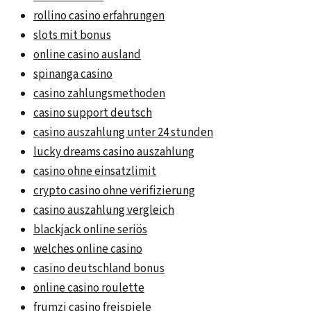
rollino casino erfahrungen
slots mit bonus
online casino ausland
spinanga casino
casino zahlungsmethoden
casino support deutsch
casino auszahlung unter 24 stunden
lucky dreams casino auszahlung
casino ohne einsatzlimit
crypto casino ohne verifizierung
casino auszahlung vergleich
blackjack online seriös
welches online casino
casino deutschland bonus
online casino roulette
frumzi casino freispiele