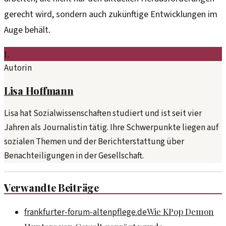
gerecht wird, sondern auch zukünftige Entwicklungen im
Auge behält.
L
Autorin
Lisa Hoffmann
Lisa hat Sozialwissenschaften studiert und ist seit vier
Jahren als Journalistin tätig. Ihre Schwerpunkte liegen auf
sozialen Themen und der Berichterstattung über
Benachteiligungen in der Gesellschaft.
Verwandte Beiträge
Wie KPop Demon
frankfurter-forum-altenpflege.de