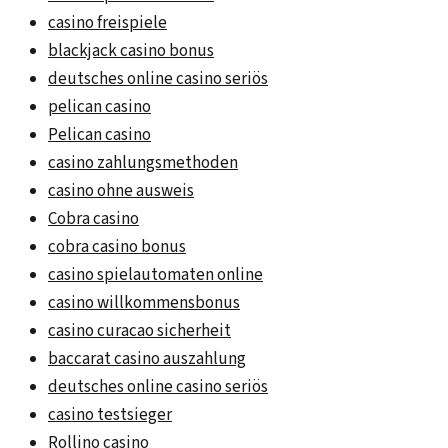
casino freispiele
blackjack casino bonus
deutsches online casino seriös
pelican casino
Pelican casino
casino zahlungsmethoden
casino ohne ausweis
Cobra casino
cobra casino bonus
casino spielautomaten online
casino willkommensbonus
casino curacao sicherheit
baccarat casino auszahlung
deutsches online casino seriös
casino testsieger
Rollino casino