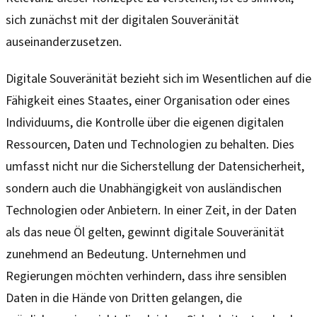
sich zunächst mit der digitalen Souveränität
auseinanderzusetzen.
Digitale Souveränität bezieht sich im Wesentlichen auf die
Fähigkeit eines Staates, einer Organisation oder eines
Individuums, die Kontrolle über die eigenen digitalen
Ressourcen, Daten und Technologien zu behalten. Dies
umfasst nicht nur die Sicherstellung der Datensicherheit,
sondern auch die Unabhängigkeit von ausländischen
Technologien oder Anbietern. In einer Zeit, in der Daten
als das neue Öl gelten, gewinnt digitale Souveränität
zunehmend an Bedeutung. Unternehmen und
Regierungen möchten verhindern, dass ihre sensiblen
Daten in die Hände von Dritten gelangen, die