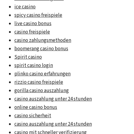
ice casino
spicy casino freispiele
live casino bonus
casino freispiele
casino zahlungsmethoden
boomerang casino bonus
Spirit casino
spirit casino login
plinko casino erfahrungen
rizzio casino freispiele
gorilla casino auszahlung
casino auszahlung unter 24 stunden
online casino bonus
casino sicherheit
casino auszahlung unter 24 stunden
casino mit schneller verifizierung