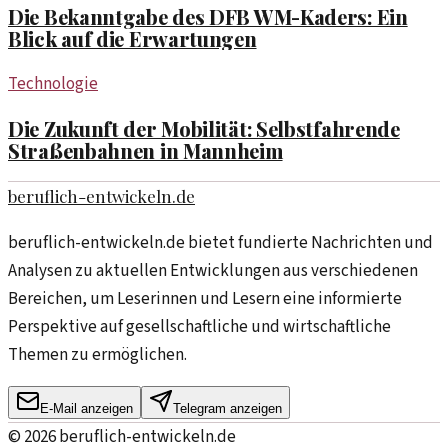
Die Bekanntgabe des DFB WM-Kaders: Ein
Blick auf die Erwartungen
Technologie
Die Zukunft der Mobilität: Selbstfahrende
Straßenbahnen in Mannheim
beruflich-entwickeln.de
beruflich-entwickeln.de bietet fundierte Nachrichten und
Analysen zu aktuellen Entwicklungen aus verschiedenen
Bereichen, um Leserinnen und Lesern eine informierte
Perspektive auf gesellschaftliche und wirtschaftliche
Themen zu ermöglichen.
E-Mail anzeigen
Telegram anzeigen
©
2026
beruflich-entwickeln.de