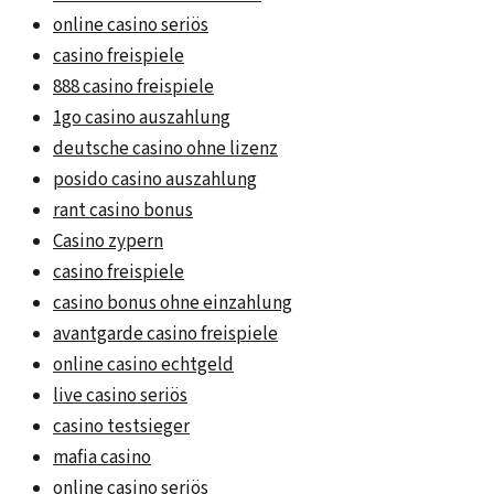
online casino seriös
casino freispiele
888 casino freispiele
1go casino auszahlung
deutsche casino ohne lizenz
posido casino auszahlung
rant casino bonus
Casino zypern
casino freispiele
casino bonus ohne einzahlung
avantgarde casino freispiele
online casino echtgeld
live casino seriös
casino testsieger
mafia casino
online casino seriös