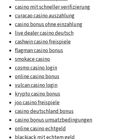
casino mit schneller verifizierung
curacao casino auszahlung
casino bonus ohne einzahlung
live dealer casino deutsch
cashwin casino freispiele
flagman casino bonus
smokace casino
cosmo casino login
online casino bonus
vulcan casino login
krypto casino bonus
joo casino freispiele
casino deutschland bonus
casino bonus umsatzbedingungen
online casino echtgeld
blackjack mit echtem geld