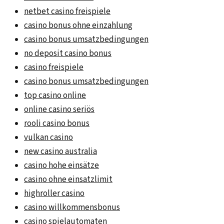
netbet casino freispiele
casino bonus ohne einzahlung
casino bonus umsatzbedingungen
no deposit casino bonus
casino freispiele
casino bonus umsatzbedingungen
top casino online
online casino seriös
rooli casino bonus
vulkan casino
new casino australia
casino hohe einsätze
casino ohne einsatzlimit
highroller casino
casino willkommensbonus
casino spielautomaten