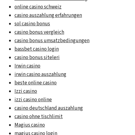
online casino schweiz
casino auszahlung erfahrungen
sol casino bonus
casino bonus vergleich
casino bonus umsatzbedingungen
bassbet casino login
casino bonus siteleri
Irwin casino
irwin casino auszahlung
beste online casino
Izzi casino
izzi casino online
casino deutschland auszahlung
casino ohne tischlimit
Magius casino
magius casino login