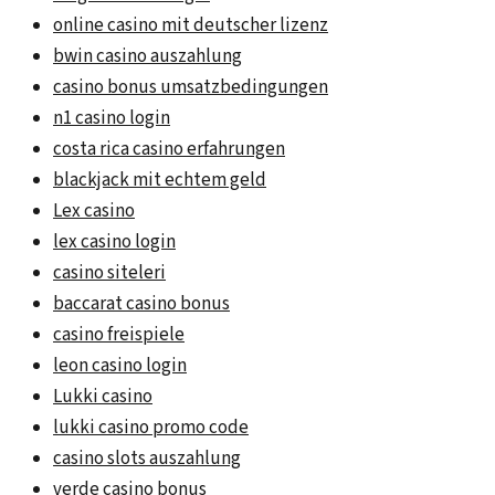
online casino mit deutscher lizenz
bwin casino auszahlung
casino bonus umsatzbedingungen
n1 casino login
costa rica casino erfahrungen
blackjack mit echtem geld
Lex casino
lex casino login
casino siteleri
baccarat casino bonus
casino freispiele
leon casino login
Lukki casino
lukki casino promo code
casino slots auszahlung
verde casino bonus