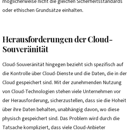
möglicherweise nicht die gleichen Sicherheitsstandards
oder ethischen Grundsätze einhalten.
Herausforderungen der Cloud-
Souveränität
Cloud-Souveränität hingegen bezieht sich spezifisch auf
die Kontrolle über Cloud-Dienste und die Daten, die in der
Cloud gespeichert sind. Mit der zunehmenden Nutzung
von Cloud-Technologien stehen viele Unternehmen vor
der Herausforderung, sicherzustellen, dass sie die Hoheit
über ihre Daten behalten, unabhängig davon, wo diese
physisch gespeichert sind. Das Problem wird durch die
Tatsache kompliziert, dass viele Cloud-Anbieter