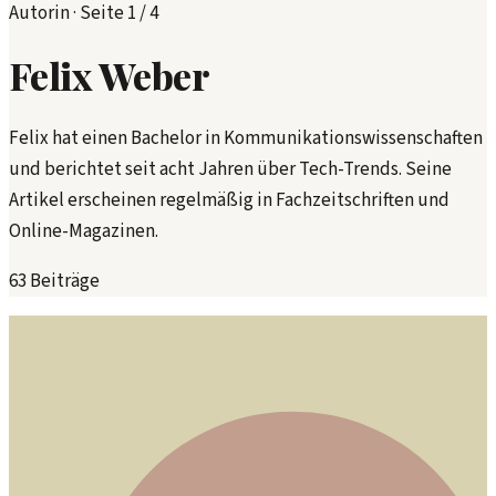
Autorin · Seite
1
/
4
Felix Weber
Felix hat einen Bachelor in Kommunikationswissenschaften
und berichtet seit acht Jahren über Tech-Trends. Seine
Artikel erscheinen regelmäßig in Fachzeitschriften und
Online-Magazinen.
63
Beiträge