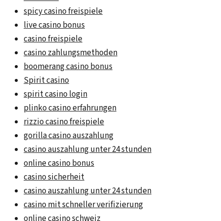
spicy casino freispiele
live casino bonus
casino freispiele
casino zahlungsmethoden
boomerang casino bonus
Spirit casino
spirit casino login
plinko casino erfahrungen
rizzio casino freispiele
gorilla casino auszahlung
casino auszahlung unter 24 stunden
online casino bonus
casino sicherheit
casino auszahlung unter 24 stunden
casino mit schneller verifizierung
online casino schweiz