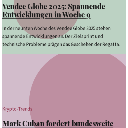
Vendee Globe 2025: Spannende
Entwicklungen in Woche 9
In der neunten Woche des Vendee Globe 2025 stehen
spannende Entwicklungen an. Der Zielsprint und
technische Probleme prägen das Geschehen der Regatta.
Krypto-Trends
Mark Cuban fordert bundesweite