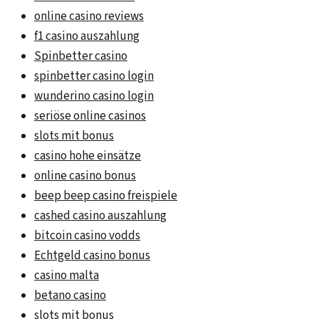
online casino reviews
f1 casino auszahlung
Spinbetter casino
spinbetter casino login
wunderino casino login
seriöse online casinos
slots mit bonus
casino hohe einsätze
online casino bonus
beep beep casino freispiele
cashed casino auszahlung
bitcoin casino vodds
Echtgeld casino bonus
casino malta
betano casino
slots mit bonus