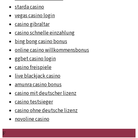
starda casino
vegas casino login
casino gibraltar
casino schnelle einzahlung
bing bong casino bonus
online casino willkommensbonus
ggbet casino login
casino freispiele
live blackjack casino
amunra casino bonus
casino mit deutscher lizenz
casino testsieger
casino ohne deutsche lizenz
novoline casino
F