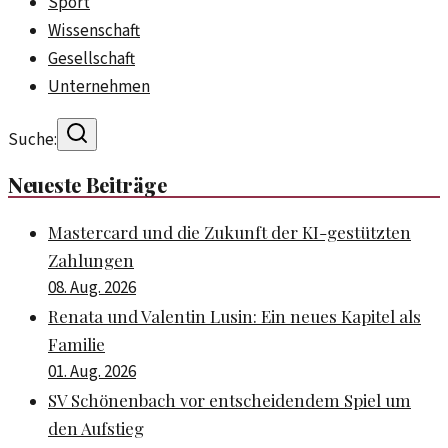
Sport
Wissenschaft
Gesellschaft
Unternehmen
Suche:
Neueste Beiträge
Mastercard und die Zukunft der KI-gestützten
Zahlungen
08. Aug. 2026
Renata und Valentin Lusin: Ein neues Kapitel als
Familie
01. Aug. 2026
SV Schönenbach vor entscheidendem Spiel um
den Aufstieg