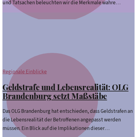
und Tatsachen beleuchten wir die Merkmale wahre
Verbundenheit.
Regionale Einblicke
Geldstrafe und Lebensrealität: OLG
Brandenburg setzt Maßstäbe
Das OLG Brandenburg hat entschieden, dass Geldstrafen an
die Lebensrealität der Betroffenen angepasst werden
müssen. Ein Blick auf die Implikationen dieser
Entscheidung.