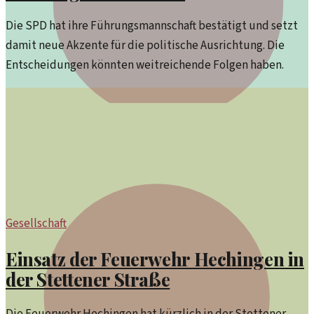
Die SPD hat ihre Führungsmannschaft bestätigt und setzt
damit neue Akzente für die politische Ausrichtung. Die
Entscheidungen könnten weitreichende Folgen haben.
Gesellschaft
Einsatz der Feuerwehr Hechingen in
der Stettener Straße
Die Feuerwehr Hechingen hat kürzlich in der Stettener