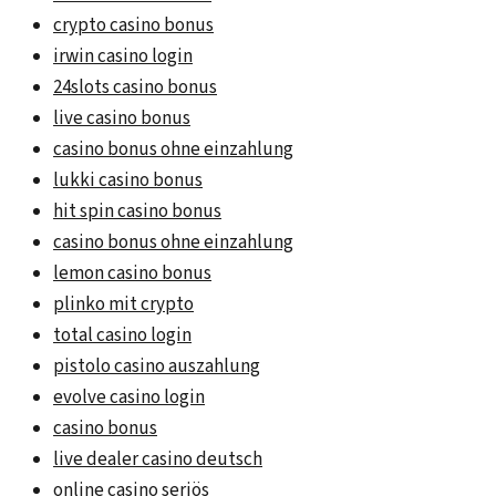
crypto casino bonus
irwin casino login
24slots casino bonus
live casino bonus
casino bonus ohne einzahlung
lukki casino bonus
hit spin casino bonus
casino bonus ohne einzahlung
lemon casino bonus
plinko mit crypto
total casino login
pistolo casino auszahlung
evolve casino login
casino bonus
live dealer casino deutsch
online casino seriös