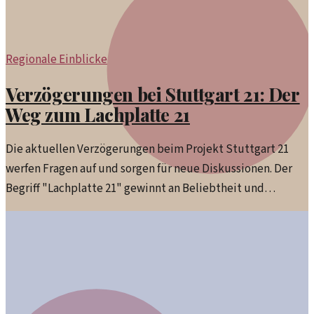
Regionale Einblicke
Verzögerungen bei Stuttgart 21: Der
Weg zum Lachplatte 21
Die aktuellen Verzögerungen beim Projekt Stuttgart 21
werfen Fragen auf und sorgen für neue Diskussionen. Der
Begriff "Lachplatte 21" gewinnt an Beliebtheit und
verdeutlicht die Frustration.