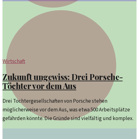
Wirtschaft
Zukunft ungewiss: Drei Porsche-
Töchter vor dem Aus
Drei Tochtergesellschaften von Porsche stehen
möglicherweise vor dem Aus, was etwa 500 Arbeitsplätze
gefährden könnte. Die Gründe sind vielfältig und komplex.