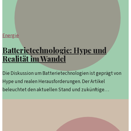
Energie
Batterietechnologie: Hype und
Realität im Wandel
Die Diskussion um Batterietechnologien ist geprägt von
Hype und realen Herausforderungen. Der Artikel
beleuchtet den aktuellen Stand und zukünftige
Entwicklungen in der Branche.