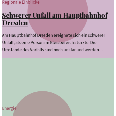
Regionale Einblicke
Schwerer Unfall am Hauptbahnhof
Dresden
Am Hauptbahnhof Dresden ereignete sich ein schwerer
Unfall, als eine Person im Gleisbereich stürzte. Die
Umstände des Vorfalls sind noch unklar und werden
untersucht.
Energie