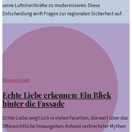
seine Luftstreitkräfte zu modernisieren. Diese
Entscheidung wirft Fragen zur regionalen Sicherheit auf.
Wissenschaft
Echte Liebe erkennen: Ein Blick
hinter die Fassade
Echte Liebe zeigt sich in vielen Facetten, die weit über das
Offensichtliche hinausgehen. Anhand verbreiteter Mythen