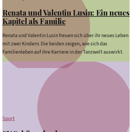
Renata und Valentin Lusin: Ein neues
Kapitel als Familie
Renata und Valentin Lusin freuen sich über ihr neues Leben
mit zwei Kindern. Die beiden zeigen, wie sich das
Familienleben auf ihre Karriere in der Tanzwelt auswirkt.
Sport