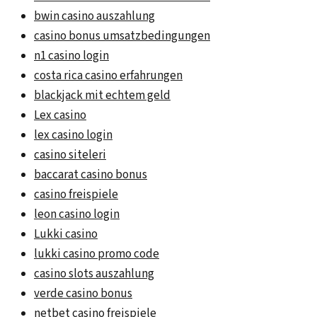
bwin casino auszahlung
casino bonus umsatzbedingungen
n1 casino login
costa rica casino erfahrungen
blackjack mit echtem geld
Lex casino
lex casino login
casino siteleri
baccarat casino bonus
casino freispiele
leon casino login
Lukki casino
lukki casino promo code
casino slots auszahlung
verde casino bonus
netbet casino freispiele